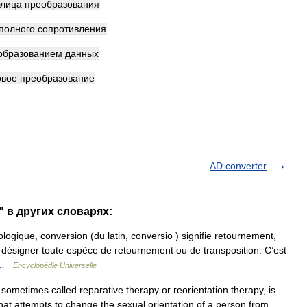
блица
преобразования
полного
сопротивления
образованием
данных
вое
преобразование
AD converter
" в других словарях:
logique, conversion (du latin, conversio ) signifie retournement,
 désigner toute espèce de retournement ou de transposition. C’est
r …
Encyclopédie Universelle
ometimes called reparative therapy or reorientation therapy, is
that attempts to change the sexual orientation of a person from