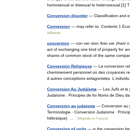
homosexual or bisexual to heterosexual.[
Conversion disorder
— Classification and 
Conversion
— may refer to: Contents 1 Eco
Wikipedia
conversion
— con·ver·sion /kən vər zhən/ n 
act of exchanging one kind of property for an
shares of common stock of the same co
Conversion Religieuse
— La conversion reli
cheminement personnel où des croyances rel
d autres conceptions antagonistes. L indiv
Conversion Au Judaïsme
— Les Juifs et le 
Judaïsme : Principes de foi Noms de Dieu 
Conversion au judaisme
— Conversion au ju
Terminologie · Conversion Judaïsme : Princi
hébraïque) …
Wikipédia en Français
Conversion of units
— is the conversion bet