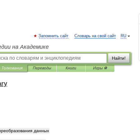
Запомнить сайт
Словарь на свой сайт
RU
едии на Академике
Найти!
Толкования
Переводы
Книги
Игры ⚽
ary
преобразования
данных