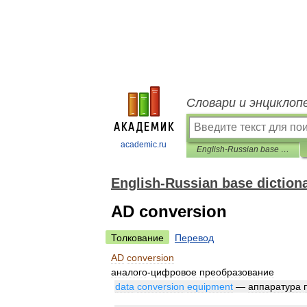
Словари и энциклоп
academic.ru
English-Russian base dictionary
English-Russian base diction
AD conversion
Толкование
Перевод
AD
conversion
аналого
-
цифровое
преобразование
data
conversion
equipment
—
аппаратура