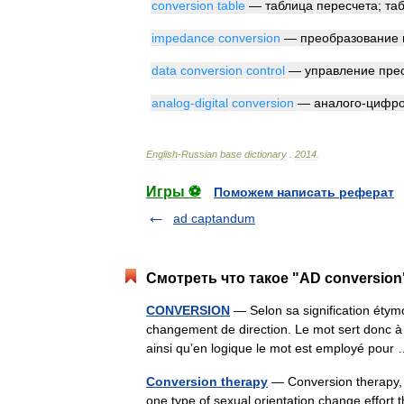
conversion
table
—
таблица
пересчета
;
та
impedance
conversion
—
преобразование
data
conversion
control
—
управление
пре
analog
-
digital
conversion
—
аналого
-
цифро
English
-
Russian
base
dictionary
.
2014
.
Игры ⚽
Поможем написать реферат
ad captandum
Смотреть что такое "AD conversion
CONVERSION
— Selon sa signification étymo
changement de direction. Le mot sert donc à
ainsi qu’en logique le mot est employé pou
Conversion therapy
— Conversion therapy, s
one type of sexual orientation change effort 