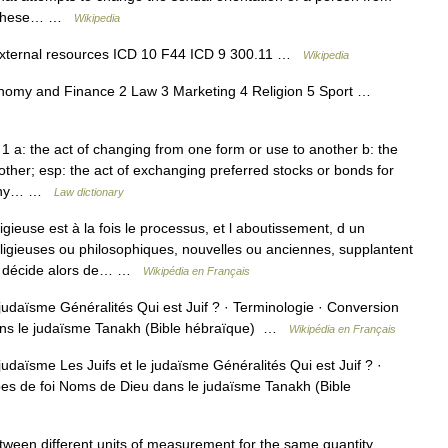
1] These… …
Wikipedia
external resources ICD 10 F44 ICD 9 300.11 …
Wikipedia
nomy and Finance 2 Law 3 Marketing 4 Religion 5 Sport …
1 a: the act of changing from one form or use to another b: the
other; esp: the act of exchanging preferred stocks or bonds for
mpany… …
Law dictionary
gieuse est à la fois le processus, et l aboutissement, d un
igieuses ou philosophiques, nouvelles ou anciennes, supplantent
idu décide alors de… …
Wikipédia en Français
judaïsme Généralités Qui est Juif ? · Terminologie · Conversion
dans le judaïsme Tanakh (Bible hébraïque) …
Wikipédia en Français
daïsme Les Juifs et le judaïsme Généralités Qui est Juif ? ·
pes de foi Noms de Dieu dans le judaïsme Tanakh (Bible
ween different units of measurement for the same quantity,