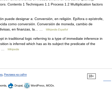
ctors. Contents 1 Techniques 1.1 Process 1.2 Multiplication factors
 puede designar a: Conversión, en religión. Epífora o epístrofe,
onocida como conversión. Conversión de moneda, cambio de
divisas, en finanzas, la… …
Wikipedia Español
 in traditional logic referring to a type of immediate inference in
tion is inferred which has as its subject the predicate of the
he… …
Wikipedia
ка
,
Реклама на сайте
18+
omla,
Drupal,
WordPress, MODx.