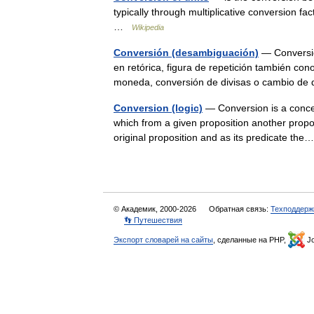
typically through multiplicative conversion fa
…
Wikipedia
Conversión (desambiguación)
— Conversión
en retórica, figura de repetición también c
moneda, conversión de divisas o cambio de 
Conversion (logic)
— Conversion is a concept
which from a given proposition another proposi
original proposition and as its predicate t
© Академик, 2000-2026
Обратная связь:
Техподдерж
👣 Путешествия
Экспорт словарей на сайты
, сделанные на PHP,
Jo